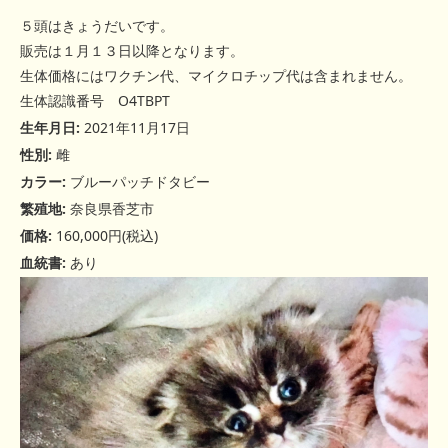
５頭はきょうだいです。
販売は１月１３日以降となります。
生体価格にはワクチン代、マイクロチップ代は含まれません。
生体認識番号 O4TBPT
生年月日:
2021年11月17日
性別:
雌
カラー:
ブルーパッチドタビー
繁殖地:
奈良県香芝市
価格:
160,000円(税込)
血統書:
あり